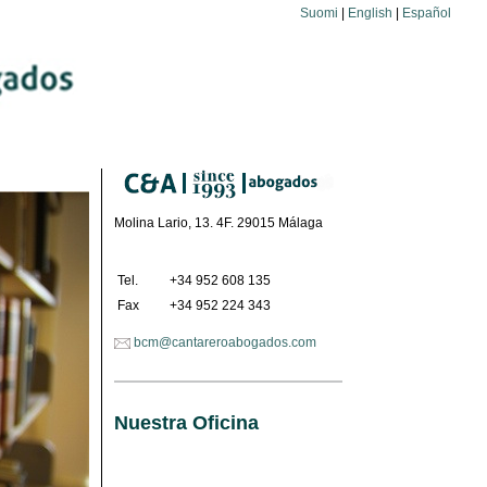
Suomi
|
English
|
Español
Molina Lario, 13. 4F. 29015 Málaga
Tel.
+34 952 608 135
Fax
+34 952 224 343
bcm@cantareroabogados.com
Nuestra Oficina